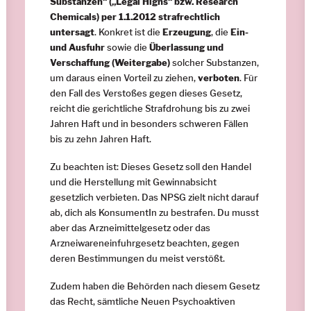
Substanzen“ („Legal Highs“ bzw. Research
Chemicals) per 1.1.2012 strafrechtlich
untersagt
. Konkret ist die
Erzeugung
, die
Ein-
und Ausfuhr
sowie die
Überlassung und
Verschaffung (Weitergabe)
solcher Substanzen,
um daraus einen Vorteil zu ziehen,
verboten
. Für
den Fall des Verstoßes gegen dieses Gesetz,
reicht die gerichtliche Strafdrohung bis zu zwei
Jahren Haft und in besonders schweren Fällen
bis zu zehn Jahren Haft.
Zu beachten ist: Dieses Gesetz soll den Handel
und die Herstellung mit Gewinnabsicht
gesetzlich verbieten. Das NPSG zielt nicht darauf
ab, dich als KonsumentIn zu bestrafen. Du musst
aber das Arzneimittelgesetz oder das
Arzneiwareneinfuhrgesetz beachten, gegen
deren Bestimmungen du meist verstößt.
Zudem haben die Behörden nach diesem Gesetz
das Recht, sämtliche Neuen Psychoaktiven