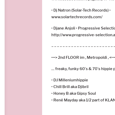
•
Dj Natron (Solar-Tech Records)
•
www.solartechrecords.com/
• Djane Anjoli • Progressive Selecti
http://
www.progressive-selection.
– – – – – – – – – – – – – – – – – – – – – – 
•••> 2nd FLOOR im ‚ Metropoldi ‚ <••
… freaky, funky 60´s & 70´s hippie 
•
DJ Milleniumhippie
• Chill Brill aka
Djibril
• Honey B aka Gipsy Soul
• René Mayday aka 1/2 part of
KLA