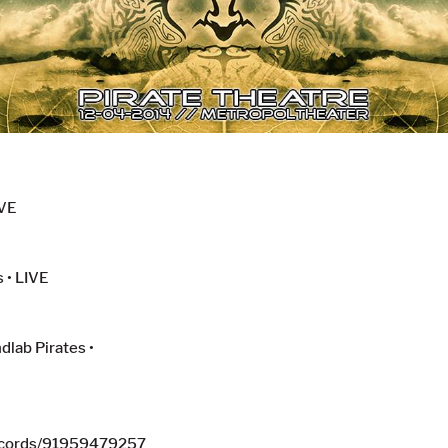
IVE
 • LIVE
dlab Pirates
•
cords/91959479257