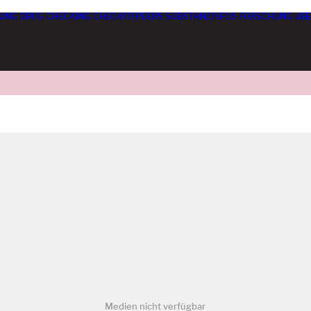
UNG
DRUG CHECKING
CHECKIT! PEERS
SUBSTANZINFOS
FORSCHUNG
ÜBE
Medien nicht verfügbar