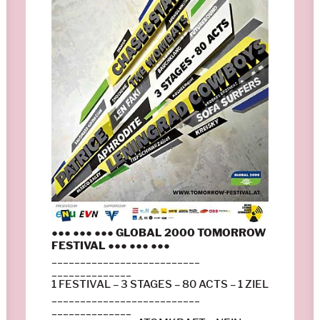
●●● ●●● ●●●
GLOBAL 2000 TOMORROW
FESTIVAL
●●● ●●● ●●●
__________________________
______________
1 FESTIVAL – 3 STAGES – 80 ACTS – 1 ZIEL
__________________________
______________