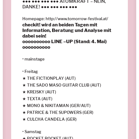
●●● ●●● ●●● ●●● ATOMKRAFT – NEIN,
DANKE! ●●● ●●● ●●● ●●●
Homepage:
http://
www.tomorrow-festival.at/
checkit! wird an beiden Tagen mit
Information, Beratung und Analyse mit
dabei sein!
oooooooooo LINE –UP (Stand: 4. Mai)
oooooooooo
• mainstage
• Freitag
★ THE FICTIONPLAY (AUT)
★ THE SADO MASO GUITAR CLUB (AUT)
★ KREISKY (AUT)
★ TEXTA (AUT)
★ MONO & NIKITAMAN (GER/AUT)
★ PATRICE & THE SUPOWERS (GER)
★ CULCHA CANDELA (GER)
• Samstag
★ POCKET ROCKET (AUT)