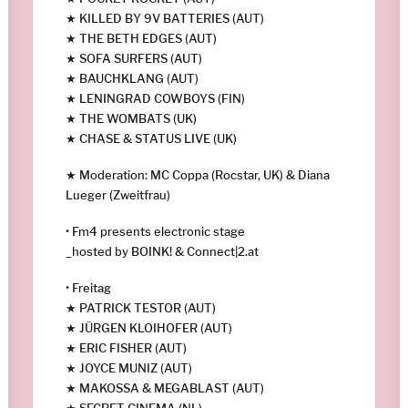
★ KILLED BY 9V BATTERIES (AUT)
★ THE BETH EDGES (AUT)
★ SOFA SURFERS (AUT)
★ BAUCHKLANG (AUT)
★ LENINGRAD COWBOYS (FIN)
★ THE WOMBATS (UK)
★ CHASE & STATUS LIVE (UK)
★ Moderation: MC Coppa (Rocstar, UK) & Diana
Lueger (Zweitfrau)
• Fm4 presents electronic stage
_hosted by BOINK! & Connect|2.at
• Freitag
★ PATRICK TESTOR (AUT)
★ JÜRGEN KLOIHOFER (AUT)
★ ERIC FISHER (AUT)
★ JOYCE MUNIZ (AUT)
★ MAKOSSA & MEGABLAST (AUT)
★ SECRET CINEMA (NL)