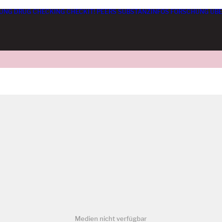
UNG
DRUG CHECKING
CHECKIT! PEERS
SUBSTANZINFOS
FORSCHUNG
ÜBE
Medien nicht verfügbar