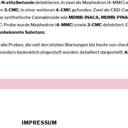
-N-ethylketamin
detektieren. In zwei als Mephedron (4-MMC)
en
3-CMC
, in einer weiteren
4-CMC
gefunden. Zwei als CBD-Ca
ue synthetische Cannabinoide wie
MDMB-INACA, MDMB-PINA
MC-Probe wurde Mephedron (
4-MMC
) sowie
3-CMC
detektiert.
unbekannte Substanz
.
le Proben, die seit den letzten Warnungen bis heute von checkit
onders bedenklich eingestuft wurden, detailliert dargestellt:
A
IMPRESSUM