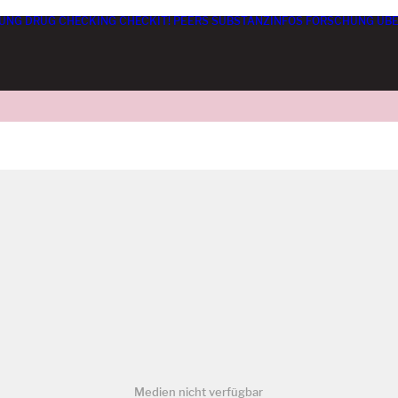
UNG
DRUG CHECKING
CHECKIT! PEERS
SUBSTANZINFOS
FORSCHUNG
ÜBE
Medien nicht verfügbar