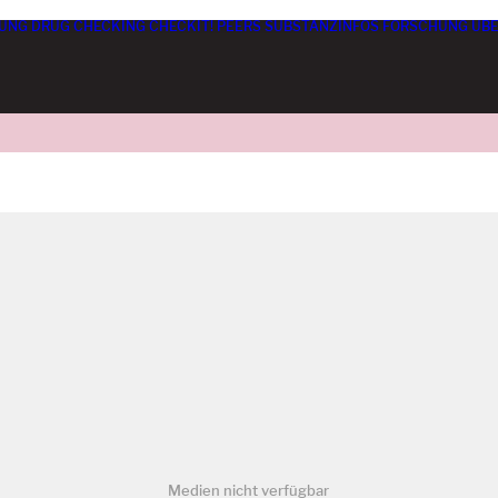
UNG
DRUG CHECKING
CHECKIT! PEERS
SUBSTANZINFOS
FORSCHUNG
ÜBE
Medien nicht verfügbar