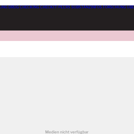
UNG
DRUG CHECKING
CHECKIT! PEERS
SUBSTANZINFOS
FORSCHUNG
ÜBE
Medien nicht verfügbar