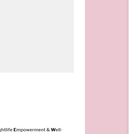
ghtlife
E
mpowerment &
W
ell-