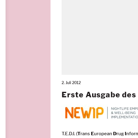
2. Juli 2012
Erste Ausgabe des 
T.E.D.I. (
T
rans
E
uropean
D
rug
I
nfor