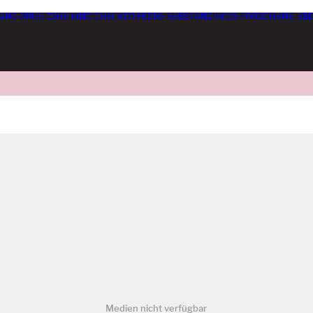
UNG
DRUG CHECKING
CHECKIT! PEERS
SUBSTANZINFOS
FORSCHUNG
ÜBE
Medien nicht verfügbar