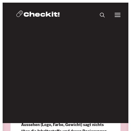
HOMEBASE PLUS
31. Mai 2023
Ost-West-Kooperation
Trends und Infos 2023
Seit 2 Jahren sind vermehrt blaue Punisher-XTCs
im Umlauf. Das Drug Checking zeigt:
Das
Aussehen (Logo, Farbe, Gewicht) sagt nichts