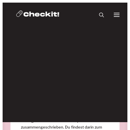
HOMEBASE PLUS
24. Juli 2024
Substanzflyer
Neue Substanzflyer!
In unseren neuen Flyern haben wir die
wichtigsten Informationen kompakt
zusammengeschrieben. Du findest darin zum